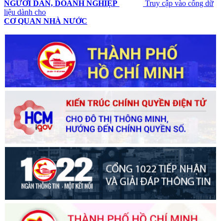
NGƯỜI DÂN, DOANH NGHIỆP
Truy cập vào cổng dữ
liệu dành cho
CƠ QUAN NHÀ NƯỚC